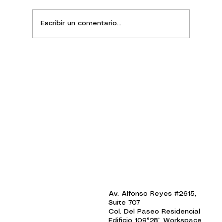
Escribir un comentario...
Perder, aprender y renacer | Raúl
Barba Cavazos
INICIO
Av. Alfonso Reyes #2615,
EPISODIOS
Suite 707
SINOPSIS
Col. Del Paseo Residencial
SOBRE ANGEL TEJADA
Edificio 109°28¨ Workspace